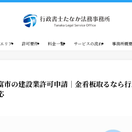
エリア
許可要件
料金一覧
サービスの流れ
事務所概
富市の建設業許可申請｜金看板取るなら行
応