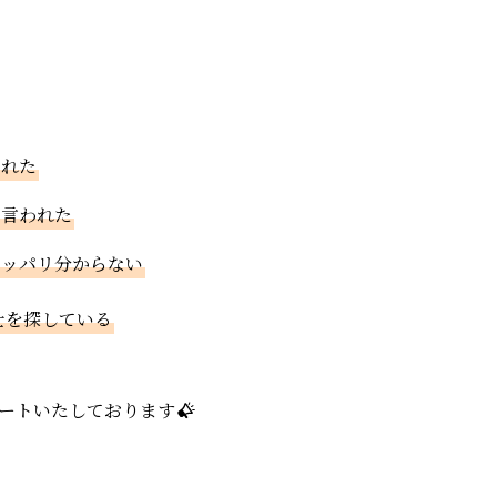
われた
と言われた
サッパリ分からない
士を探している
ートいたしております