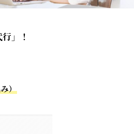
代行」！
込み）