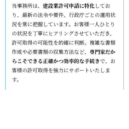
当事務所は、
建設業許可申請に特化
してお
り、最新の法令や要件、行政庁ごとの運用状
況を常に把握しています。お客様一人ひとり
の状況を丁寧にヒアリングさせていただき、
許可取得の可能性を的確に判断。複雑な書類
作成や必要書類の収集方法など、
専門家だか
らこそできる正確かつ効率的な手続き
で、お
客様の許可取得を強力にサポートいたしま
す。
手続きの不備による遅延や不許可のリスクを
最小限に抑え、
スムーズで確実な許可取得
を
メニュー
TEL
mail
実現します。